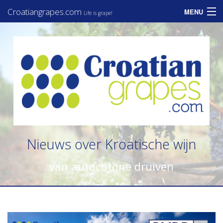
Croatiangrapes.com
MENU
Life is grape!
Home
Assortiment
Informatie
Zakelijk
Consumenten
Nieuws over Kroatische wijn
Nieuws
van autochtone druiven
Contact