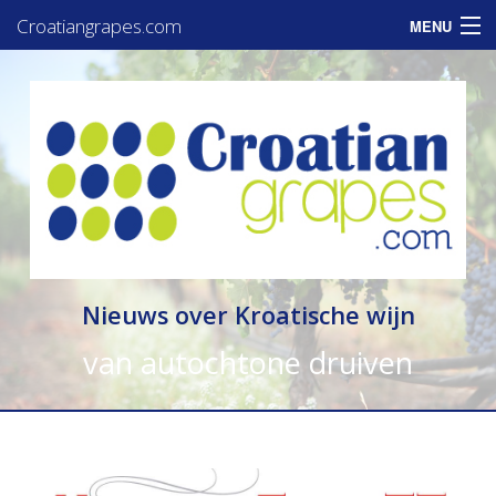
Croatiangrapes.com
MENU
Home
Assortiment
Informatie
Zakelijk
Consumenten
Nieuws over Kroatische wijn
Nieuws
van autochtone druiven
Contact