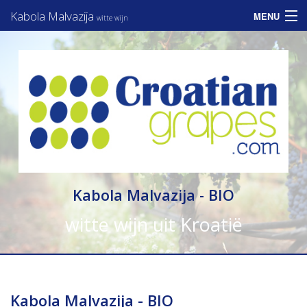
Kabola Malvazija
MENU
witte wijn
Home
Assortiment
Informatie
Zakelijk
Consumenten
Kabola Malvazija - BIO
Nieuws
witte wijn uit Kroatië
Contact
Kabola Malvazija - BIO