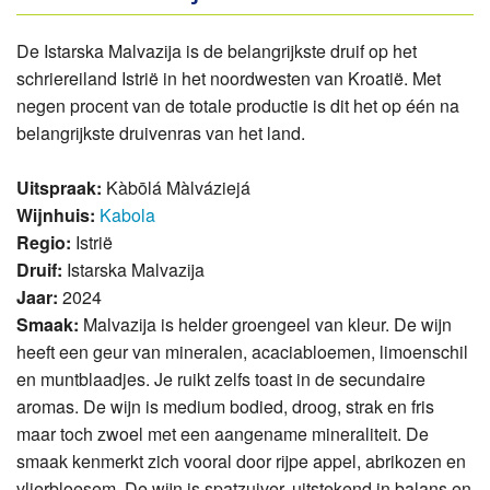
De Istarska Malvazija is de belangrijkste druif op het
schriereiland Istrië in het noordwesten van Kroatië. Met
negen procent van de totale productie is dit het op één na
belangrijkste druivenras van het land.
Uitspraak:
Kàbōlá Màlváziejá
Wijnhuis:
Kabola
Regio:
Istrië
Druif:
Istarska Malvazija
Jaar:
2024
Smaak:
Malvazija is helder groengeel van kleur. De wijn
heeft een geur van mineralen, acaciabloemen, limoenschil
en muntblaadjes. Je ruikt zelfs toast in de secundaire
aromas. De wijn is medium bodied, droog, strak en fris
maar toch zwoel met een aangename mineraliteit. De
smaak kenmerkt zich vooral door rijpe appel, abrikozen en
vlierbloesem. De wijn is spatzuiver, uitstekend in balans en