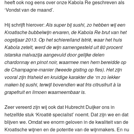
heeft ook nog eens over onze Kabola Re geschreven als
‘Vondst van de maand’.
Hij schrijft hierover:
Als super bij sushi, zo hebben wij een
Kroatische bubbelwijn ervaren, de Kabola Re brut van het
oogstjaar 2013. Op het schiereiland Istrië, waar het huis
Kabola zetelt, werd de wijn samengesteld uit 80 procent
istarska malvazija aangevuld door gelijke delen
chardonnay en pinot noir, waarmee men hem bereidde op
de Champagne-manier (tweede gisting op fles). Het zijn
vooral zijn frisheid en kruidige karakter die ‘m zo lekker
maken bij sushi, terwijl bovendien wat fris citrusfruit à la
grapefruit en limoen waarneembaar is.
Zeer vereerd zijn wij ook dat Hubrecht Duijker ons in
hetzelfde stuk ‘Kroatië specialist’ noemt. Dat zijn we en dat
blijven we. Omdat we enorm geloven in de kwaliteit van de
Kroatische wijnen en de potentie van de wijnmakers. En nu