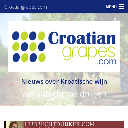
Croatiangrapes.com
MENU
Home
Assortiment
Informatie
Zakelijk
Consumenten
Nieuws over Kroatische wijn
Nieuws
van autochtone druiven
Contact