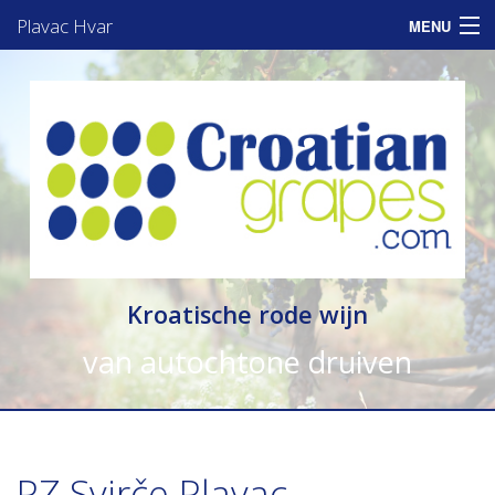
Plavac Hvar
MENU
Home
Assortiment
Informatie
Zakelijk
Consumenten
Kroatische rode wijn
Nieuws
van autochtone druiven
Contact
PZ Svirče Plavac