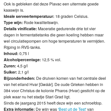
Ook is gebleken dat deze Plavac een uitermate goede
kaaswijn is.
Ideale serveertemperatuur:
18 graden Celsius.
Type wijn:
Rode kwaliteitswijn.
Details vinificatie:
Maceratie gedurende drie tot vier
dagen in fermentatietanks die geen koeling hebben maar
wel circulatiepompen om hoge temperaturen te vermijden.
Rijping in RVS-tanks.
Inhoud:
0,75 l
Alcoholpercentage:
12,5 % vol.
Zuren:
4,5 g/l
Suiker:
2,1 g/l
Bijzonderheden:
De druiven komen van het centrale deel
van het eiland Hvar [Gwáár]. De oude Grieken hebben in
384 voor Christus de kolonie Pharos (Hvar) gesticht op de
plek waar nu het stadje Stari Grad ligt.
Sinds de jaargang 2015 heeft deze wijn een schroefdop.
Extra informatie:
De wijn was
'Best uit de Test'
van