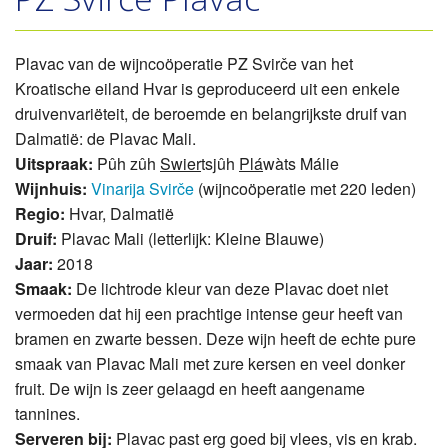
Plavac van de wijncoöperatie PZ Svirče van het
Kroatische eiland Hvar is geproduceerd uit een enkele
druivenvariëteit, de beroemde en belangrijkste druif van
Dalmatië: de Plavac Mali.
Uitspraak:
Pûh zûh
Swier
tsjûh
Plá
wàts Málie
Wijnhuis:
Vinarija Svirče
(wijncoöperatie met 220 leden)
Regio:
Hvar, Dalmatië
Druif:
Plavac Mali (letterlijk: Kleine Blauwe)
Jaar:
2018
Smaak:
De lichtrode kleur van deze Plavac doet niet
vermoeden dat hij een prachtige intense geur heeft van
bramen en zwarte bessen. Deze wijn heeft de echte pure
smaak van Plavac Mali met zure kersen en veel donker
fruit. De wijn is zeer gelaagd en heeft aangename
tannines.
Serveren bij:
Plavac past erg goed bij vlees, vis en krab.