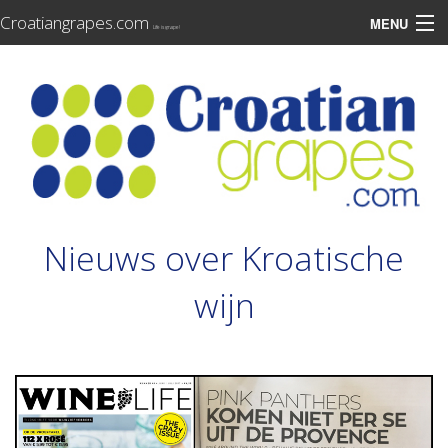
Croatiangrapes.com
MENU
Life is grape!
Nieuws over Kroatische
wijn
van autochtone druiven