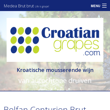
Medea Brut brut
MENU
Life is grape!
Home
Assortiment
Informatie
Zakelijk
Consumenten
Kroatische mousserende wijn
Nieuws
van autochtone druiven
Contact
Bolfan Centurion Brut -