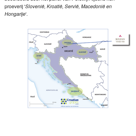
proeverij '
Sloveni
ë
, Kroati
ë
, Servi
ë
, Macedoni
ë en
Hongarije
'.