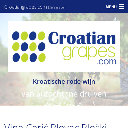
Croatiangrapes.com
MENU
Life is grape!
Home
Assortiment
Informatie
Zakelijk
Consumenten
Kroatische rode wijn
Nieuws
van autochtone druiven
Contact
Vina Carić Plovac Ploški