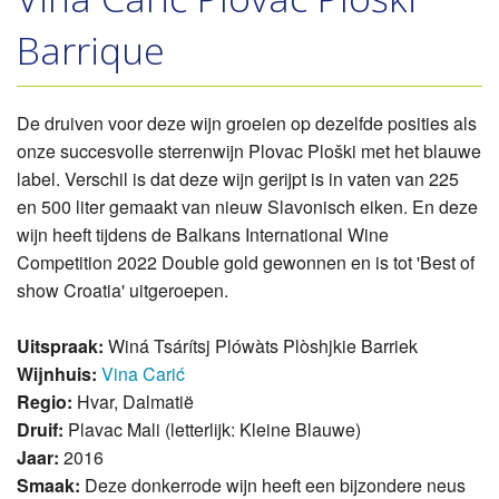
Barrique
De druiven voor deze wijn groeien op dezelfde posities als
onze succesvolle sterrenwijn Plovac Ploški met het blauwe
label. Verschil is dat deze wijn gerijpt is in vaten van 225
en 500 liter gemaakt van nieuw Slavonisch eiken. En deze
wijn heeft tijdens de Balkans International Wine
Competition 2022 Double gold gewonnen en is tot 'Best of
show Croatia' uitgeroepen.
Uitspraak:
Winá Tsárítsj Plówàts Plòshjkie Barriek
Wijnhuis:
Vina Carić
Regio:
Hvar, Dalmatië
Druif:
Plavac Mali (letterlijk: Kleine Blauwe)
Jaar:
2016
Smaak:
Deze donkerrode wijn heeft een bijzondere neus