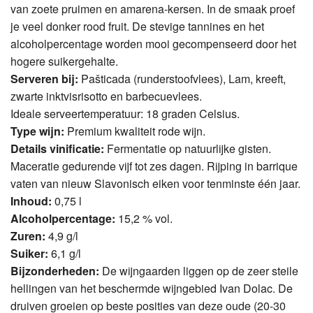
van zoete pruimen en amarena-kersen. In de smaak proef
je veel donker rood fruit. De stevige tannines en het
alcoholpercentage worden mooi gecompenseerd door het
hogere suikergehalte.
Serveren bij:
Pašticada (runderstoofvlees), Lam, kreeft,
zwarte inktvisrisotto en barbecuevlees.
Ideale serveertemperatuur: 18 graden Celsius.
Type wijn:
Premium kwaliteit rode wijn.
Details vinificatie:
Fermentatie op natuurlijke gisten.
Maceratie gedurende vijf tot zes dagen. Rijping in barrique
vaten van nieuw Slavonisch eiken voor tenminste één jaar.
Inhoud:
0,75 l
Alcoholpercentage:
15,2 % vol.
Zuren:
4,9 g/l
Suiker:
6,1 g/l
Bijzonderheden:
De wijngaarden liggen op de zeer steile
hellingen van het beschermde wijngebied Ivan Dolac. De
druiven groeien op beste posities van deze oude (20-30