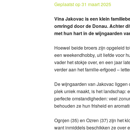
Geplaatst op 31 maart 2025
Kab
Med
Vina Jakovac is een klein familieb
Bol
Bol
omringd door de Donau. Achter di
met hun hart in de wijngaarden van
Vin
Bol
Vin
Fer
Hoewel beide broers zijn opgeleid t
een weekendhobby, uit liefde voor hun
Kab
Ska
vader het stokje over, en een jaar la
verder aan het familie-erfgoed – letterl
Eno
Vin
De wijngaarden van Jakovac liggen o
Ska
Ska
plek uniek maakt, is het landschap: 
perfecte omstandigheden: veel zonure
Ska
Ska
behouden ze hun frisheid en aromati
Vin
Ska
Ognjen (35) en Ozren (37) zijn het k
Med
Vin
want inmiddels beschikken ze over e