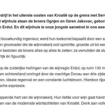
ola Malvazija
ea Cabernet Sauvignon
Edivo
edrijf in het uiterste oosten van Kroatië op de grens met Se
fan Riesling
fan Cabernet Sauvignon
Enosophia
t wijnhuis staan de broers Ognjen en Ozren Jakovac, gebor
 Erdut. En dit wijnhuis is onze jongste aanwinst in ons ass
a Caric Bogdanjusa
fan Cabernet Sauvignon Primus
Vina Belje
a Caric Cesarica
avino Miraz Cuvee
Vina Jakovac
ot bouwkundig ingenieur, werd hun toekomst bepaald door een a
 grootvader die de wijnmakerij ooit oprichtte, groeide uit tot 
ola Secco
ramuca Plavac
ter besloten de broers alles op alles te zetten: ze verruilden de
ijk én figuurlijk.
sophia Dika Chardonnay
a Caric Jubo'v
p de zuidelijke hellingen van de wijnregio Erdut, op ruim 130
ramuca Aria
ramuca Plavac Premium
een schiereiland omringd door de machtige Donau aan drie zijden
n, ideale regenval en een constante luchtstroom. Hierdoor rijp
ramuca Posip
ramuca Dingac
sche expressie.
a Caric Posip
ramuca Dingac Reserva
loppende hart van de wijnmakerij. Hun liefde voor wijn gaat hand
ea Montiron
a Caric Plovac Ploski
en van de modernste wijnfaciliteiten van Kroatië. Denk aan vol