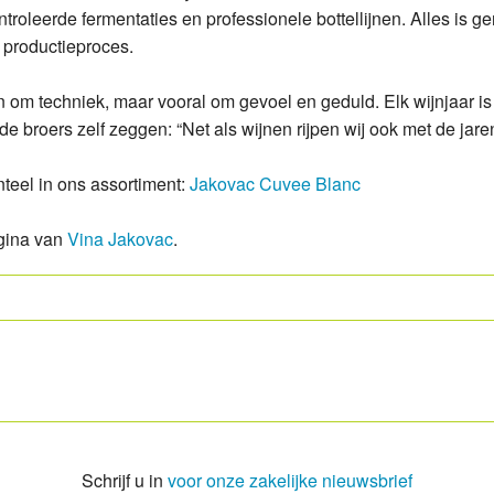
oleerde fermentaties en professionele bottellijnen. Alles is ger
a Caric Nedija
a Caric Plovac Ploski Barrique
t productieproces.
fan Rajnski Rizling
ea Punta Greca
een om techniek, maar vooral om gevoel en geduld. Elk wijnjaar i
 broers zelf zeggen: “Net als wijnen rijpen wij ook met de jaren
eel in ons assortiment:
Jakovac Cuvee Blanc
agina van
Vina Jakovac
.
Schrijf u in
voor onze zakelijke nieuwsbrief