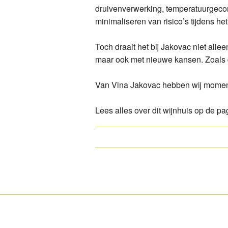
druivenverwerking, temperatuurgecontr
Vin
Vin
minimaliseren van risico’s tijdens he
Bol
Med
Toch draait het bij Jakovac niet all
maar ook met nieuwe kansen. Zoals de
Van Vina Jakovac hebben wij moment
Lees alles over dit wijnhuis op de p