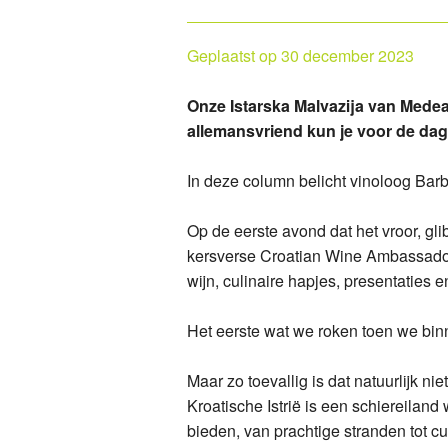
Kab
Med
Geplaatst op 30 december 2023
Bol
Bol
Onze Istarska Malvazija van Medea
Vin
Bol
allemansvriend kun je voor de da
Vin
Fer
In deze column belicht vinoloog Barba
Kab
Ska
Op de eerste avond dat het vroor, gl
Eno
Vin
kersverse Croatian Wine Ambassador 
wijn, culinaire hapjes, presentaties e
Ska
Ska
Het eerste wat we roken toen we binnen
Ska
Ska
Maar zo toevallig is dat natuurlijk n
Vin
Ska
Kroatische Istrië is een schiereiland
bieden, van prachtige stranden tot cul
Med
Vin