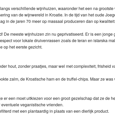
a Caric Nedija
a Caric Plovac Ploski Barrique
 langs verschillende wijnhuizen, waaronder het een na grootste 
ing van de wijnwereld in Kroatie. In de tijd van het oude Joeg
fan Rajnski Rizling
ea Punta Greca
ag in de jaren 70 meer op massaal produceren dan op kwaliteit
rd! De meeste wijnhuizen zin nu geprivatiseerd. Er is een jong
spect voor lokale druivenrassen zoals de teran en istarska mal
e op het eerste gezicht.
r hout, zonder praatjes, maar wel met complexiteit, frisheid van 
okte zalm, de Kroatische ham en de truffel-chips. Maar ze was v
s je er een moet uitkiezen voor een groot gezelschap dat ze de 
r eventuele veganistische vrienden.
filterd met een plantaardig in plaats van een dierlijk product.