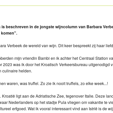
ola Malvazija
ea Cabernet Sauvignon
Edivo
fan Riesling
fan Cabernet Sauvignon
Enosophia
 is beschreven in de jongste wijncolumn van Barbara Verbe
a Caric Bogdanjusa
fan Cabernet Sauvignon Primus
Vina Belje
g komen".
a Caric Cesarica
avino Miraz Cuvee
Vina Jakovac
ra Verbeek de wereld van wijn. Dit keer bespreekt zij haar liefde
ola Secco
ramuca Plavac
ibberden mijn vriendin Bambi en ik achter het Centraal Station 
sophia Dika Chardonnay
a Caric Jubo'v
2023 was ik door het Kroatisch Verkeersbureau uitgenodigd vo
n culinaire helden.
ramuca Aria
ramuca Plavac Premium
 waren, was truffel. Zo zie ik nooit truffels, zo elke week...!
ramuca Posip
ramuca Dingac
iet. Kroatië ligt aan de Adriatische Zee, tegenover Italie. Deze
a Caric Posip
ramuca Dingac Reserva
 waar Nederlanders op het stadje Pula vliegen om vakantie te vie
tureel erfgoed. Wat ik vooral interessant vind aan Istrië is de wij
ea Montiron
a Caric Plovac Ploski