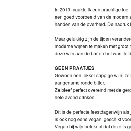
Vin
Vin
In 2019 maakte ik een prachtige toer
een goed voorbeeld van de moderniser
Bol
Med
handen van de overheid. De nadruk l
Maar gelukkig zijn de tijden verande
moderne wijnen te maken met groot re
deze wijn aan de bar en het was liefd
GEEN PRAATJES
Gewoon een lekker sappige wijn, zonde
aangename ronde bitter.
Ze bleef perfect overeind met de gero
hele avond drinken.
Dit is de perfecte feestdagenwijn al
is ook nog eens vegan, geschikt voo
Vegan bij wijn betekent dat deze is ge