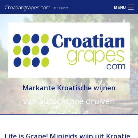
Croatiangrapes.com
MENU
Life is grape!
Home
Assortiment
Informatie
Zakelijk
Consumenten
Markante Kroatische wijnen
Nieuws
van autochtone druiven
Contact
Life is Grape! Minigids wijn uit Kroatië