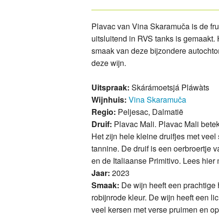
Kab
Med
Plavac van Vina Skaramuča is de fruit
Bol
Bol
uitsluitend in RVS tanks is gemaakt. 
smaak van deze bijzondere autochton
Vin
Bol
deze wijn.
Vin
Fer
Uitspraak:
Skárámoetsjá Pláwàts
Wijnhuis:
Vina Skaramuča
Kab
Ska
Regio:
Peljesac, Dalmatië
Eno
Vin
Druif:
Plavac Mali. Plavac Mali beteke
Het zijn hele kleine druifjes met veel
Ska
Ska
tannine. De druif is een oerbroertje 
en de Italiaanse Primitivo. Lees hier 
Ska
Ska
Jaar:
2023
Smaak:
De wijn heeft een prachtige 
Vin
Ska
robijnrode kleur. De wijn heeft een li
veel kersen met verse pruimen en op
Med
Vin