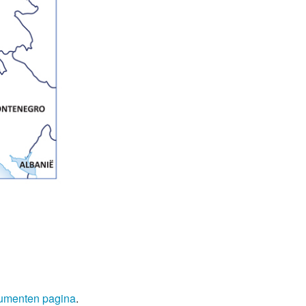
umenten pagina
.