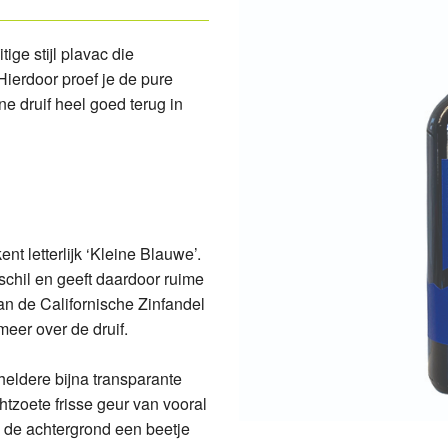
ola Malvazija
ea Cabernet Sauvignon
Edivo
ige stijl plavac die
fan Riesling
fan Cabernet Sauvignon
Enosophia
Hierdoor proef je de pure
e druif heel goed terug in
a Caric Bogdanjusa
fan Cabernet Sauvignon Primus
Vina Belje
a Caric Cesarica
avino Miraz Cuvee
Vina Jakovac
ola Secco
ramuca Plavac
sophia Dika Chardonnay
a Caric Jubo'v
nt letterlijk ‘Kleine Blauwe’.
 schil en geeft daardoor ruime
ramuca Aria
ramuca Plavac Premium
van de Californische Zinfandel
meer over de druif.
ramuca Posip
ramuca Dingac
heldere bijna transparante
a Caric Posip
ramuca Dingac Reserva
chtzoete frisse geur van vooral
 de achtergrond een beetje
ea Montiron
a Caric Plovac Ploski