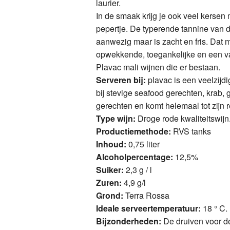
laurier.
Vin
Vin
In de smaak krijg je ook veel kersen m
pepertje. De typerende tannine van d
Bol
Med
aanwezig maar is zacht en fris. Dat 
opwekkende, toegankelijke en een va
Plavac mali wijnen die er bestaan.
Serveren bij:
plavac is een veelzijdi
bij stevige seafood gerechten, krab, 
gerechten en komt helemaal tot zijn re
Type wijn:
Droge rode kwaliteitswijn
Productiemethode:
RVS tanks
Inhoud:
0,75 liter
Alcoholpercentage:
12,5%
Suiker:
2,3 g / l
Zuren:
4,9 g/l
Grond:
Terra Rossa
Ideale serveertemperatuur:
18 ° C.
Bijzonderheden:
De druiven voor d