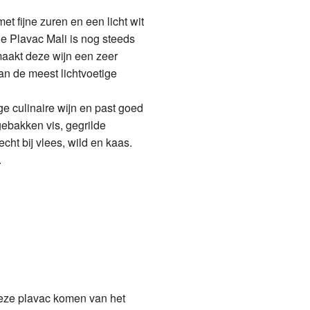
a Caric Nedija
a Caric Plovac Ploski Barrique
et fijne zuren en een licht wit
e Plavac Mali is nog steeds
fan Rajnski Rizling
ea Punta Greca
maakt deze wijn een zeer
n de meest lichtvoetige
ge culinaire wijn en past goed
gebakken vis, gegrilde
cht bij vlees, wild en kaas.
.
eze plavac komen van het