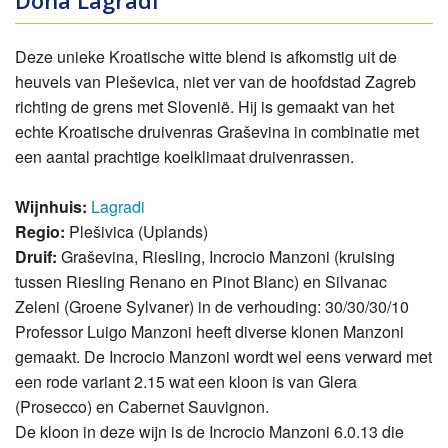
Dona Lagradi
Deze unieke Kroatische witte blend is afkomstig uit de
heuvels van Pleševica, niet ver van de hoofdstad Zagreb
richting de grens met Slovenië. Hij is gemaakt van het
echte Kroatische druivenras Graševina in combinatie met
een aantal prachtige koelklimaat druivenrassen.
Wijnhuis:
Lagradi
Regio:
Plešivica (Uplands)
Druif:
Graševina, Riesling, Incrocio Manzoni (kruising
tussen Riesling Renano en Pinot Blanc) en Silvanac
Zeleni (Groene Sylvaner) in de verhouding: 30/30/30/10
Professor Luigo Manzoni heeft diverse klonen Manzoni
gemaakt. De Incrocio Manzoni wordt wel eens verward met
een rode variant 2.15 wat een kloon is van Glera
(Prosecco) en Cabernet Sauvignon.
De kloon in deze wijn is de Incrocio Manzoni 6.0.13 die