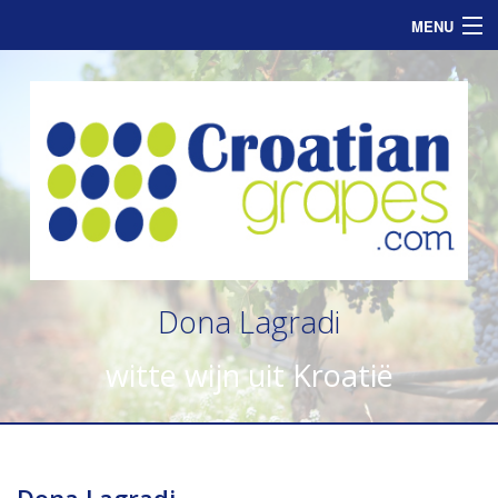
MENU
Home
Assortiment
Informatie
Zakelijk
Consumenten
Dona Lagradi
Nieuws
witte wijn uit Kroatië
Contact