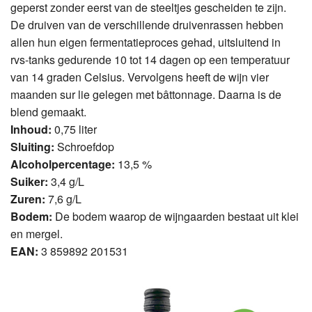
geperst zonder eerst van de steeltjes gescheiden te zijn.
De druiven van de verschillende druivenrassen hebben
allen hun eigen fermentatieproces gehad, uitsluitend in
rvs-tanks gedurende 10 tot 14 dagen op een temperatuur
van 14 graden Celsius. Vervolgens heeft de wijn vier
maanden sur lie gelegen met bâttonnage. Daarna is de
blend gemaakt.
Inhoud:
0,75 liter
Sluiting:
Schroefdop
Alcoholpercentage:
13,5 %
Suiker:
3,4 g/L
Zuren:
7,6 g/L
Bodem:
De bodem waarop de wijngaarden bestaat uit klei
en mergel.
EAN:
3 859892 201531