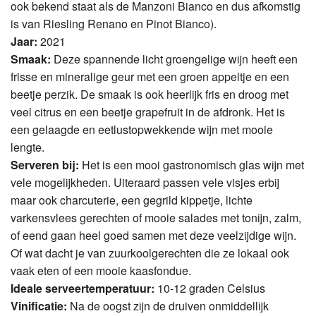
ook bekend staat als de Manzoni Bianco en dus afkomstig
is van Riesling Renano en Pinot Bianco).
Jaar:
2021
Smaak:
Deze spannende licht groengelige wijn heeft een
frisse en mineralige geur met een groen appeltje en een
beetje perzik. De smaak is ook heerlijk fris en droog met
veel citrus en een beetje grapefruit in de afdronk. Het is
een gelaagde en eetlustopwekkende wijn met mooie
lengte.
Serveren bij:
Het is een mooi gastronomisch glas wijn met
vele mogelijkheden. Uiteraard passen vele visjes erbij
maar ook charcuterie, een gegrild kippetje, lichte
varkensvlees gerechten of mooie salades met tonijn, zalm,
of eend gaan heel goed samen met deze veelzijdige wijn.
Of wat dacht je van zuurkoolgerechten die ze lokaal ook
vaak eten of een mooie kaasfondue.
Ideale serveertemperatuur:
10-12 graden Celsius
Vinificatie:
Na de oogst zijn de druiven onmiddellijk