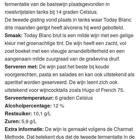
fermentatie van de basiswijn plaatsgevonden in
roestvrijstalen tanks bij 14 graden Celsius.
De tweede gisting vond plaats in tanks waar Today Blanc
drie maanden gerijpt heeft alvorens hij werd gebotteld.
Smaak:
Today Blanc brut is een milde wijn met een gelige
kleur met groenachtige tint. De wijn heeft een zacht, vol
zoet boeket met een vleugje amandelbitterheid en een
aangenaam milde zuurgraad van de graševina druif.
Serveren met:
De wijn past het beste bij koude
voorgerechten, pasta en salades en kan ook uitstekend als
aperitief worden geserveerd. De wijn leent zich ook
uitstekend voor wijncocktails zoals Hugo of French 75.
Serveertemperatuur:
6 graden Celsius
Alcoholpercentage:
12 %
Restsuiker:
10,1 g/L
Zuren:
5,9 g/L
Extra informatie:
De wijn is gemaakt volgens de Charmat
Methode. Dat betekent dus dat de tweede fermentatie in de