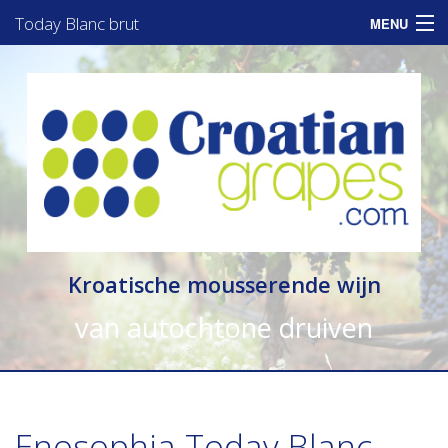
Today Blanc brut
MENU
Home
Assortiment
Informatie
Zakelijk
Consumenten
Kroatische mousserende wijn
Nieuws
van autochtone druiven
Contact
Enosophia Today Blanc