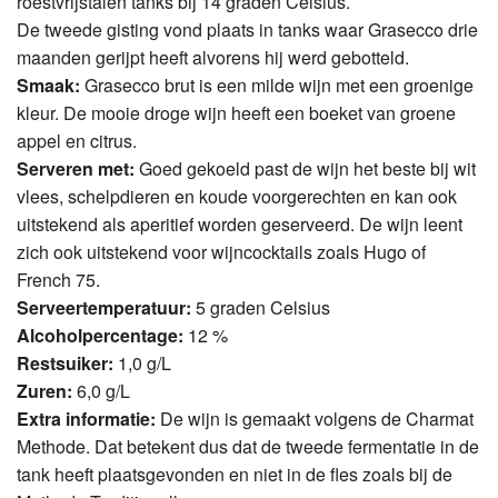
roestvrijstalen tanks bij 14 graden Celsius.
De tweede gisting vond plaats in tanks waar Grasecco drie
maanden gerijpt heeft alvorens hij werd gebotteld.
Smaak:
Grasecco brut is een milde wijn met een groenige
kleur. De mooie droge wijn heeft een boeket van groene
appel en citrus.
Serveren met:
Goed gekoeld past de wijn het beste bij wit
vlees, schelpdieren en koude voorgerechten en kan ook
uitstekend als aperitief worden geserveerd. De wijn leent
zich ook uitstekend voor wijncocktails zoals Hugo of
French 75.
Serveertemperatuur:
5 graden Celsius
Alcoholpercentage:
12 %
Restsuiker:
1,0 g/L
Zuren:
6,0 g/L
Extra informatie:
De wijn is gemaakt volgens de Charmat
Methode. Dat betekent dus dat de tweede fermentatie in de
tank heeft plaatsgevonden en niet in de fles zoals bij de