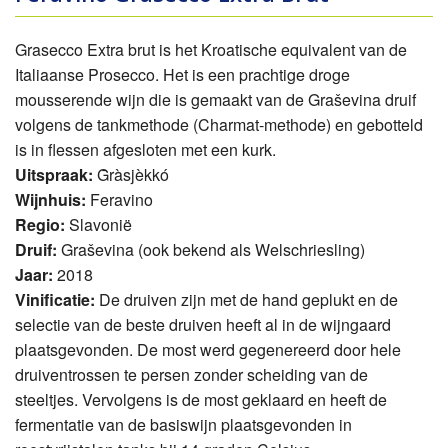
Grasecco Extra brut is het Kroatische equivalent van de
Italiaanse Prosecco. Het is een prachtige droge
mousserende wijn die is gemaakt van de Graševina druif
volgens de tankmethode (Charmat-methode) en gebotteld
is in flessen afgesloten met een kurk.
Uitspraak:
Ḡràsjèkkó
Wijnhuis:
Feravino
Regio:
Slavonië
Druif:
Graševina (ook bekend als Welschriesling)
Jaar:
2018
Vinificatie:
De druiven zijn met de hand geplukt en de
selectie van de beste druiven heeft al in de wijngaard
plaatsgevonden. De most werd gegenereerd door hele
druiventrossen te persen zonder scheiding van de
steeltjes. Vervolgens is de most geklaard en heeft de
fermentatie van de basiswijn plaatsgevonden in