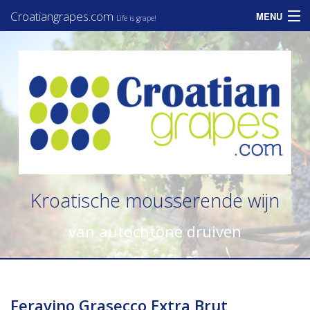
Croatiangrapes.com
MENU
Life is grape!
Home
Assortiment
Informatie
Zakelijk
Consumenten
Kroatische mousserende wijn
Nieuws
van autochtone druiven
Contact
Feravino Grasecco Extra Brut