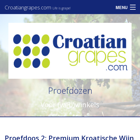
Croatiangrapes.com
MENU
Life is grape!
Home
Assortiment
Informatie
Zakelijk
Consumenten
Proefdozen
Nieuws
Voor (web)winkels
Contact
Proefdoos 2: Premium Kroatische Wijn