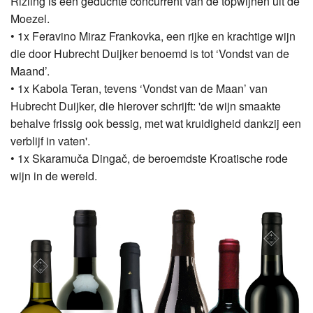
Rizling is een geduchte concurrent van de topwijnen uit de
Moezel.
• 1x Feravino Miraz Frankovka, een rijke en krachtige wijn
die door Hubrecht Duijker benoemd is tot ‘Vondst van de
Maand’.
• 1x Kabola Teran, tevens ‘Vondst van de Maan’ van
Hubrecht Duijker, die hierover schrijft: 'de wijn smaakte
behalve frissig ook bessig, met wat kruidigheid dankzij een
verblijf in vaten'.
• 1x Skaramuča Dingač, de beroemdste Kroatische rode
wijn in de wereld.