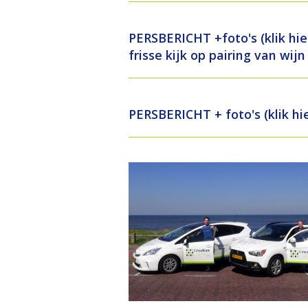
Kab
Med
PERSBERICHT +foto's (klik hie
Bol
PZ 
frisse kijk op pairing van wijn
Vin
Ska
Vin
Kab
PERSBERICHT + foto's (klik hi
Ska
Fer
Kab
Fer
Vin
Ska
Ska
Bol
Bol
Vin
Bol
Bol