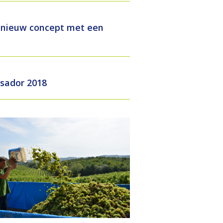
t Kroatië
Het nieuwe wijnhuis van Vina Carić
 nieuw concept met een
 het dessert
Twee nieuwe witte wijnen van wijnhuis Skaramuča
Wine Experience Amsterdam
Nieuwe rode herfstwijnen
sador 2018
Trotse nieuwe witte wijnen
Boek nu je tickets voor IJcatcherXL Amsterdam
Kaas en wijn concept geadopteert door IJcatcherXL Amst
Vier nieuwe ECO-wijnen van Bolfan
Registreer je nu voor een bezoek aan de DrankenbeurZ
Muškat Momjanski druif krijgt beschermde status van Eu