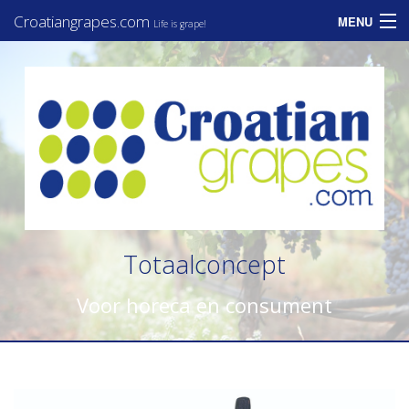
Croatiangrapes.com
MENU
Life is grape!
Home
Assortiment
Informatie
Zakelijk
Consumenten
Totaalconcept
Nieuws
Voor horeca en consument
Contact