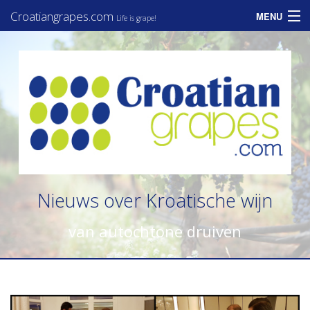
Croatiangrapes.com
MENU
Life is grape!
Home
Assortiment
Informatie
Zakelijk
Consumenten
Nieuws over Kroatische wijn
Nieuws
van autochtone druiven
Contact