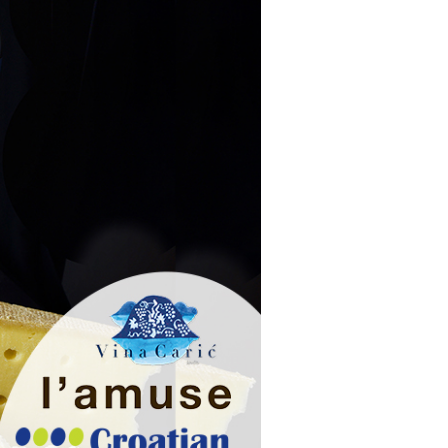
Francesca is ‘leuke, elegante verfrisser’ volgens Hubrecht 
Nieuw product: Croatian DIY wijnproeverij met video's
Kroatische wijnbar op de Vakantiebeurs in Utrecht
Bolfan Bijeli Cuvee en Medea Teran zijn ‘Best uit de Test’
Aanbevelingen voor de feestdagen van Hubrecht Duijker
Twee wijnen zeer goed beoordeeld door Perswijn proefpane
Croatiangrapes.com aangesloten bij Strand Nederland
Opnieuw twee aanbevelingen van Hubrecht Duijker
Groot interview in Gaykrant
Best uit de Test van Hubrecht Duijker: Feravino Classic 