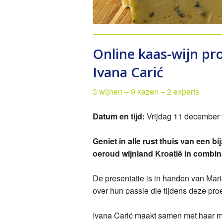
PZ 
Ska
Online kaas-wijn pr
Vin
Ivana Carić
3 wijnen – 9 kazen – 2 experts
Datum en tijd:
Vrijdag 11 december 
Geniet in alle rust thuis van een b
oeroud wijnland Kroatië in combin
De presentatie is in handen van Mari
over hun passie die tijdens deze pr
Ivana Carić maakt samen met haar ma