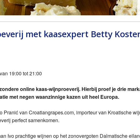
Svirce Plavac de Luxe
ramuca Dingac Reserva
oeverij met kaasexpert Betty Koste
a Caric Plovac Ploski Barrique
van 19:00 tot 21:00
ijzondere online kaas-wijnproeverij. Hierbij proef je drie mar
atie met negen waanzinnige kazen uit heel Europa.
o Pranić van Croatiangrapes.com, importeur van Kroatische wijne
oeverij perfect samenkomen.
n Ivo prachtige wijnen op het zonovergoten Dalmatische eilan