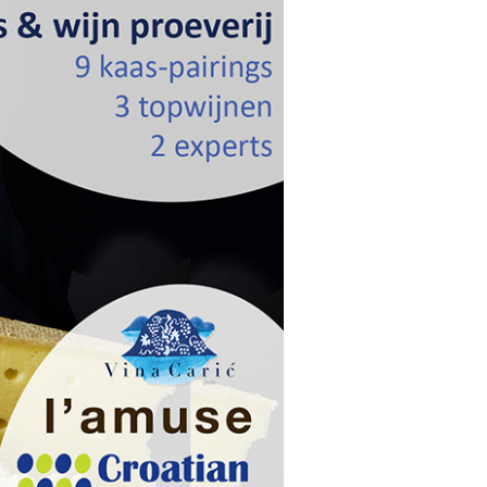
t Kroatië
Nieuwe rode herfstwijnen
 het dessert
Trotse nieuwe witte wijnen
Boek nu je tickets voor IJcatcherXL Amsterdam
Kaas en wijn concept geadopteert door IJcatcherXL Amst
Vier nieuwe ECO-wijnen van Bolfan
Registreer je nu voor een bezoek aan de DrankenbeurZ
Muškat Momjanski druif krijgt beschermde status van Eu
De Grote Hamersma bekroond 7 Kroatische wijnen
De Kroatische lente, hoe gaat het in de wijngaarden
Croatianwine.online steunt de Dierenambulance Amsterda