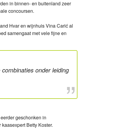
den in binnen- en buitenland zeer
Drukbezochte online kaas-wijnproeverij brengt smakelijk e
nale concoursen.
De nieuwe Silvanac Zeleni van wijnhuis Orahovica
land Hvar en wijnhuis Vina Carić al
goed samengaat met vele fijne en
Online wijnproeverij met wijnmaker Ivana Carić
De jaargang 2017 van de beroemdste Kroatische wijn Ding
Zilver voor Medea Malvazija bij International Wine Challen
combinaties onder leiding
Brons voor Miraz Frankovka bij International Wine Challen
Aanbevelingen voor de feestdagen van Hubrecht Duijker
De nieuwe premium Graševina van wijnhuis Orahovica
Nu ook Kroatische wijnen bij Pop4Wine in Schoorl
s eerder geschonken in
r kaasexpert Betty Koster.
Nieuwe dessertwijn Jakov Prošek van nieuw wijnhuis Vino