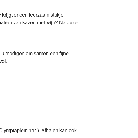
Ook Il Divino in Hilversum heeft weer volop Kroatische wij
 krijgt er een leerzaam stukje
t pairen van kazen met wijn? Na deze
Nieuwe wijnen bij L’Amuse in IJmuiden
Grasecco Brut past perfect bij oliebollen
Bij Henri Bloem Apeldoorn zijn nu ook Kroatische wijnen ve
n uitnodigen om samen een fijne
vol.
Nieuwe winkel van Il Divino in Bussum met Kroatische wij
Henri Bloem Amstelveen kiest ook voor Kroatische wijnen
Kroatische wijnen nu ook verkrijgbaar in Dordrecht
Kroatische wijnen bij Henri Bloem in Zwolle
De nieuwe Plavac van PZ Svirce, een zwoele herfstwijn
Olympiaplein 111). Afhalen kan ook
Vier prachtige proefnotities van rode wijnen in Perswijn M