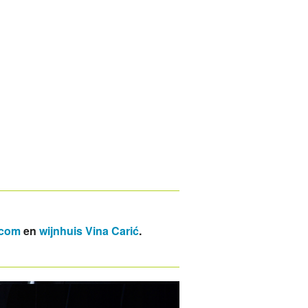
Nieuwe wijn: Vina Carić Pošip
De (Kroatische) wijntrends voor het najaar van 2020
Zeer goede proefnotities in Perswijn Magazine
Beoordeling Perswijn-proefpanel van Bolfan Traminac: Zee
De ‘levendige’ Medea Cabernet Sauvignon is 'Best uit de Te
De nieuwe Classic Chardonnay 2019 van Feravino is gearr
De wijntrends van 2020-2021
.com
en
wijnhuis Vina Carić
.
Best uit de Test: Orahovica Pinot Sivi 2019
De nieuwe Orahovica Graševina 2019 is gearriveerd
Orahovica Frankovka Rosé is aanbeveling van Hubrecht Du