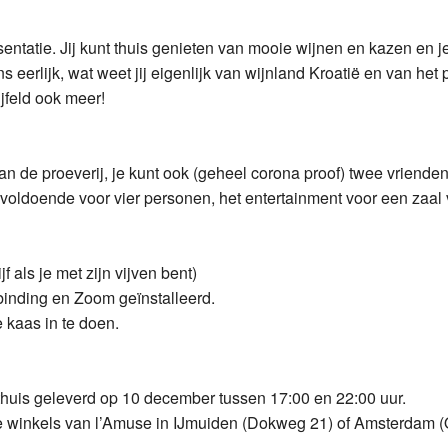
ntatie. Jij kunt thuis genieten van mooie wijnen en kazen en je
s eerlijk, wat weet jij eigenlijk van wijnland Kroatië en van he
jfeld ook meer!
n de proeverij, je kunt ook (geheel corona proof) twee vriende
voldoende voor vier personen, het entertainment voor een zaal 
f als je met zijn vijven bent)
rbinding en Zoom geïnstalleerd.
 kaas in te doen.
 thuis geleverd op 10 december tussen 17:00 en 22:00 uur.
de winkels van l’Amuse in IJmuiden (Dokweg 21) of Amsterdam (