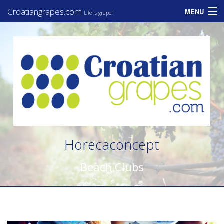
Croatiangrapes.com
MENU
Life is grape!
Home
Assortiment
Informatie
Zakelijk
Consumenten
Horecaconcept
Nieuws
Beach Clubs
Contact