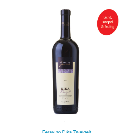
Feravino Dika Zweigelt