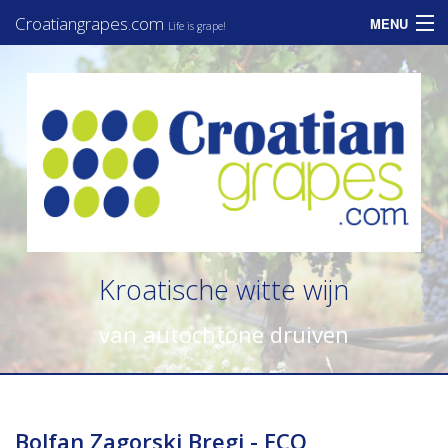
Croatiangrapes.com
MENU
Life is grape!
Home
Assortiment
Informatie
Zakelijk
Consumenten
Kroatische witte wijn
Nieuws
van autochtone druiven
Contact
Bolfan Zagorski Bregi - ECO