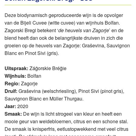
Deze biodynamisch geproduceerde wijn is de opvolger
van de Bijeli Cuvee (witte cuvee) van wijnhuis Bolfan.
Zagorski Bregi betekent ‘
de heuvels van Zagorje
’ en de
blend heeft dan ook de belangrijkste druiven in zich die
groeien op de heuvels van Zagorje: Graševina, Sauvignon
Blanc en Pinot Sivi (gris).
Uitspraak:
Záḡorskie Bréḡie
Wijnhuis:
Bolfan
Regio:
Zagorje
Druif:
Graševina (welschriesling), Pinot Sivi (pinot gris),
Sauvignon Blanc en Müller Thurgau.
Jaar:
2020
Smaak:
De wijn is licht strogeel van kleur en heeft een
mooie geur van weidebloemen, citrus en een schone stal.
De smaak is knisperfris, eetlustopwekkend met veel citrus