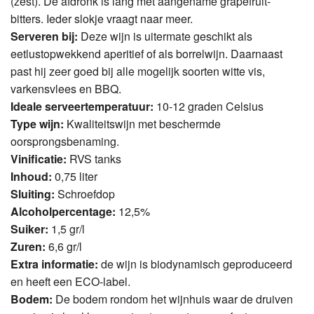
(zest). De afdronk is lang met aangename grapefruit-
bitters. Ieder slokje vraagt naar meer.
Serveren bij:
Deze wijn is uitermate geschikt als
eetlustopwekkend aperitief of als borrelwijn. Daarnaast
past hij zeer goed bij alle mogelijk soorten witte vis,
varkensvlees en BBQ.
Ideale serveertemperatuur:
10-12 graden Celsius
Type wijn:
Kwaliteitswijn met beschermde
oorsprongsbenaming.
Vinificatie:
RVS tanks
Inhoud:
0,75 liter
Sluiting:
Schroefdop
Alcoholpercentage:
12,5%
Suiker:
1,5 gr/l
Zuren:
6,6 gr/l
Extra informatie:
de wijn is biodynamisch geproduceerd
en heeft een ECO-label.
Bodem:
De bodem rondom het wijnhuis waar de druiven